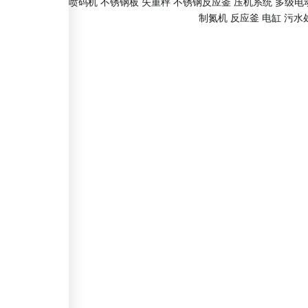
友情链接：
彩色喷码机
不锈钢板
失重秤
不锈钢反应釜
压机系统
多级电
制氮机
反应釜
电缸
污水